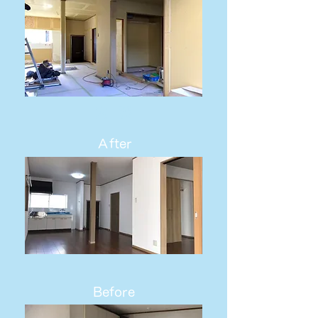
内 装
Ａfter
Before