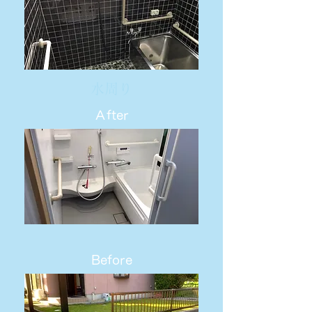
水周り
Ａfter
Before