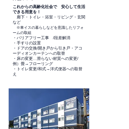
これからの高齢化社会で 安心して生活
できる用意を！
廊下・トイレ・浴室・リビング・玄関
など
※車イスの暮らしなどを意識したリフォ
ームの取組
・バリアフリー工事 /段差解消
・手すりの設置
・ドアの交換/開き戸から引き戸・アコ
ーディオンカーテンへの取替
・床の変更…滑らない材質への変更/
例）畳→フローリング
・トイレ変更/和式→洋式便器への取替
え