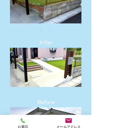
外 装
Ａfter
Before
お電話
メールアドレス