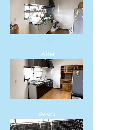
水周り
Ａfter
Before