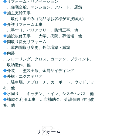
◆
リフォーム・リノベーション
…住宅全般、マンション、アパート、店舗
◆
施主支給工事
…
取付工事のみ（商品はお客様が直接購入）
◆
介護リフォーム工事
…
手すり、バリアフリー、防滑工事、他
◆
施設改修工事
…
大学、病院、葬儀場、他
◆
間取り変更リフォーム
…
屋内間取り変更、外部増築・減築
◆
内装
…
フローリング、クロス、カーテン、ブラインド、
収納造作、他
◆
外装
…
塗装全般、金属サイディング
◆
外構・エクステリア
…
駐車場、アプローチ、カーポート、ウッドデッ
キ、他
◆
水周り
…
キッチン、トイレ、システムバス、他
◆
補助金利用工事
…
市補助金、介護保険 住宅改
修、他
リフォーム